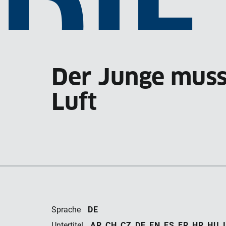
DIE
Der Junge muss 
FRI
Luft
DE
Sprache
AR, CH, CZ, DE, EN, ES, FR, HR, HU, I
Untertitel