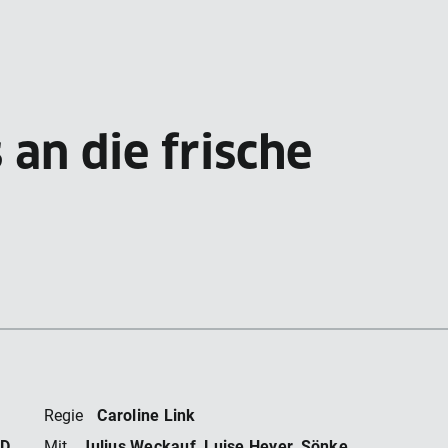
an die frische
SCH
Caroline Link
Regie
D,
Julius Weckauf, Luise Heyer, Sönke
Mit