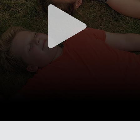
NGE
SS 