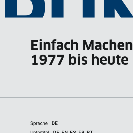
PU
Einfach Machen
VO
1977 bis heute
DE
Sprache
DE, EN, ES, FR, PT
Untertitel