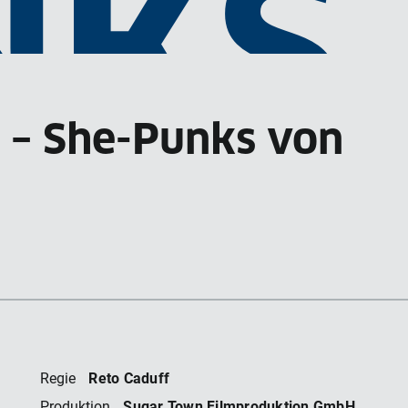
NKS
 – She-Punks von
N 1
Reto Caduff
Regie
Sugar Town Filmproduktion GmbH
Produktion